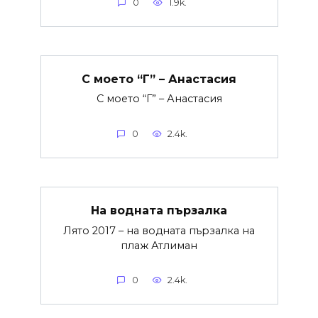
0
1.9k.
С моето “Г” – Анастасия
С моето “Г” – Анастасия
0
2.4k.
На водната пързалка
Лято 2017 – на водната пързалка на
плаж Атлиман
0
2.4k.