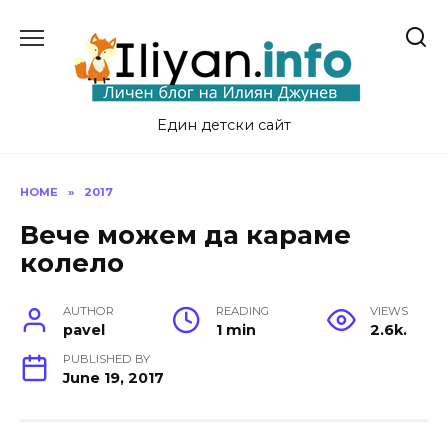
Skip
to
content
Един детски сайт
HOME
»
2017
Вече можем да караме
колело
AUTHOR
READING
VIEWS
pavel
1 min
2.6k.
PUBLISHED BY
June 19, 2017