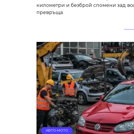
километри и безброй спомени зад вол
превръща
АВТО-МОТО