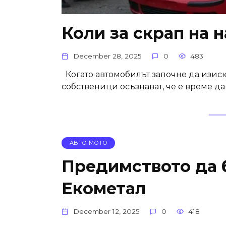
Коли за скрап на 
December 28, 2025
0
483
Когато автомобилът започне да изиск
собственици осъзнават, че е време да 
АВТО-МОТО
Предимството да б
Екометал
December 12, 2025
0
418