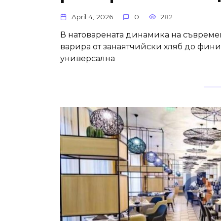
April 4, 2026
0
282
В натоварената динамика на съвремен
варира от занаятчийски хляб до фини
универсална