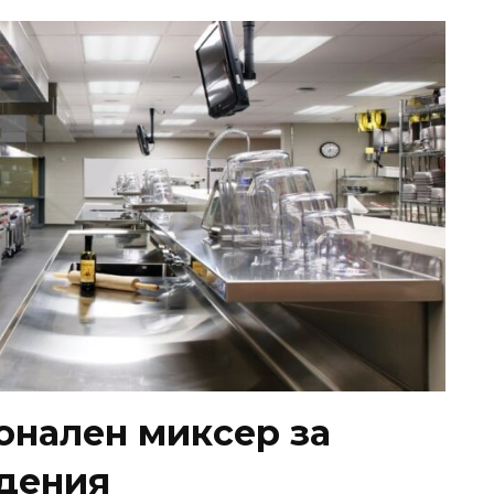
онален миксер за
едения