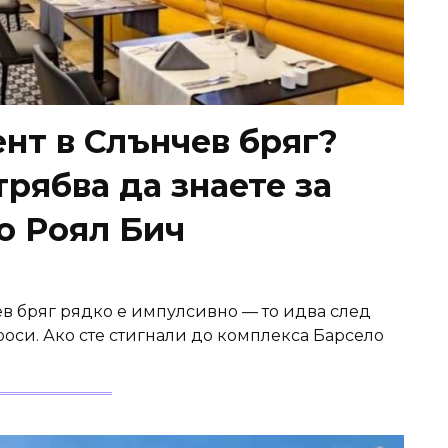
нт в Слънчев бряг?
трябва да знаете за
о Роял Бич
в бряг рядко е импулсивно — то идва след
оси. Ако сте стигнали до комплекса Барсело