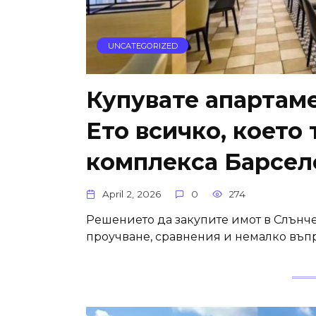
UNCATEGORIZED
Купувате апартаме
Ето всичко, което 
комплекса Барсел
April 2, 2026
0
274
Решението да закупите имот в Слънче
проучване, сравнения и немалко въпр