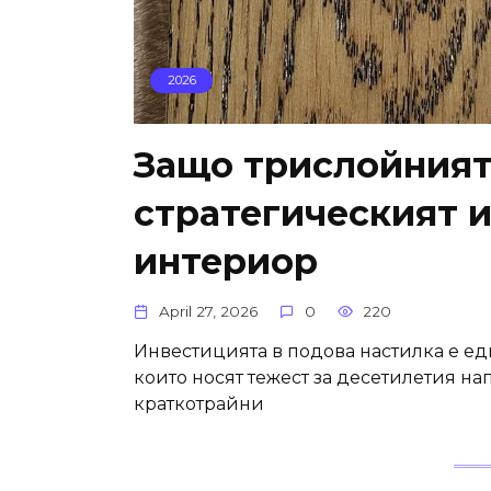
2026
Защо трислойният
стратегическият 
интериор
April 27, 2026
0
220
Инвестицията в подова настилка е е
които носят тежест за десетилетия на
краткотрайни