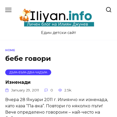
Skip
to
content
Един детски сайт
HOME
бебе говори
ДЪРА-БЪРА-ДВА-ЧАДЪРА
Изненади
January 29, 2011
0
2.5k.
Вчера 28 Януари 2011 г. Илиянчо ни изненада,
като каза “Па-вка”. Повтори го няколко пъти!
Вече определено говороим – най-често на