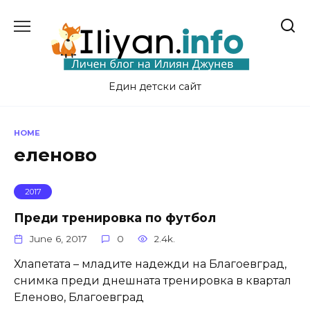
Skip
to
content
Един детски сайт
HOME
еленово
2017
Преди тренировка по футбол
June 6, 2017
0
2.4k.
Хлапетата – младите надежди на Благоевград,
снимка преди днешната тренировка в квартал
Еленово, Благоевград