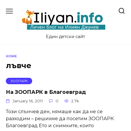
Skip
to
content
Един детски сайт
HOME
лъвче
ЗООПАРК
На ЗООПАРК в Благоевград
January 16, 2011
0
2.7k.
Този слънчев ден, нямаше как да не се
разходим – решихме да посетим ЗООПАРК
Благоевград Ето и снимките, които