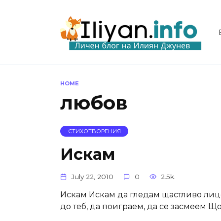
Skip
to
content
HOME
любов
СТИХОТВОРЕНИЯ
Искам
July 22, 2010
0
2.5k.
Искам Искам да гледам щастливо лице
до теб, да поиграем, да се засмеем Щ