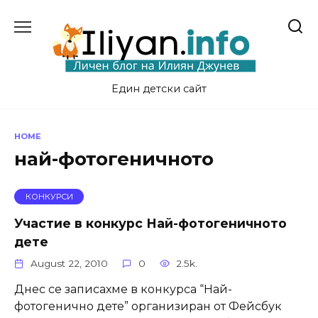
Skip
to
content
Един детски сайт
HOME
най-фотогеничното
КОНКУРСИ
Участие в конкурс Най-фотогеничното
дете
August 22, 2010
0
2.5k.
Днес се записахме в конкурса “Най-
фотогенично дете” организиран от Фейсбук