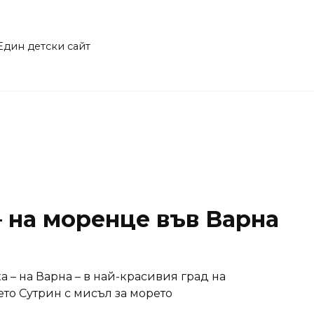
Един детски сайт
– на моренце във Варна
а – на Варна – в най-красивия град на
ето Сутрин с мисъл за морето