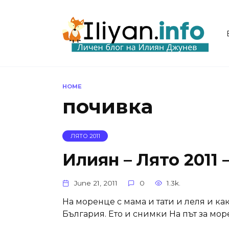
Skip
to
content
HOME
почивка
ЛЯТО 2011
Илиян – Лято 2011 
June 21, 2011
0
1.3k.
На моренце с мама и тати и леля и как
България. Ето и снимки На път за мор