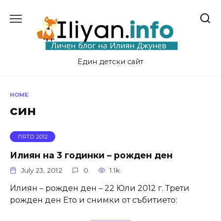
Skip
to
content
Един детски сайт
HOME
син
ЛЯТО 2012
Илиян на 3 годинки – рожден ден
July 23, 2012
0
1.1k.
Илиян – рожден ден – 22 Юли 2012 г. Трети
рожден ден Ето и снимки от събитието: