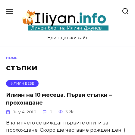
Skip
to
content
Един детски сайт
HOME
стъпки
ИЛИЯН БЕБЕ
Илиян на 10 месеца. Първи стъпки –
прохождане
July 4, 2010
0
3.2k.
В клипчето се виждат първите опити за
прохождане. Скоро ще честваме рожден ден :)