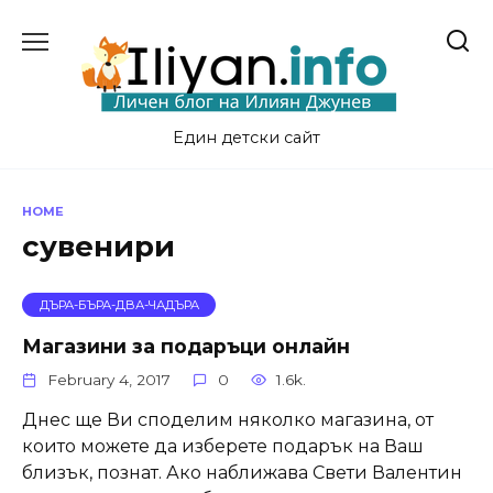
Skip
to
content
Един детски сайт
HOME
сувенири
ДЪРА-БЪРА-ДВА-ЧАДЪРА
Магазини за подаръци онлайн
February 4, 2017
0
1.6k.
Днес ще Ви споделим няколко магазина, от
които можете да изберете подарък на Ваш
близък, познат. Ако наближава Свети Валентин