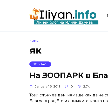
Skip
to
content
HOME
як
ЗООПАРК
На ЗООПАРК в Бла
January 16, 2011
0
2.7k.
Този слънчев ден, нямаше как да не
Благоевград Ето и снимките, които н