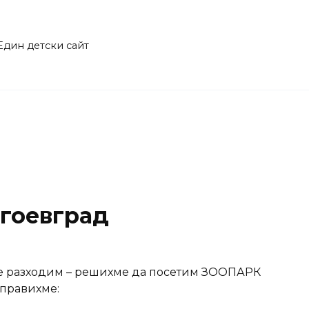
Един детски сайт
гоевград
 се разходим – решихме да посетим ЗООПАРК
аправихме: