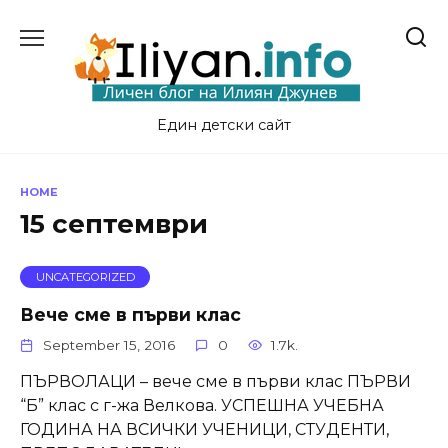
Skip
to
content
Един детски сайт
HOME
15 септември
UNCATEGORIZED
Вече сме в първи клас
September 15, 2016
0
1.7k.
ПЪРВОЛАЦИ – вече сме в първи клас ПЪРВИ
“Б” клас с г-жа Велкова. УСПЕШНА УЧЕБНА
ГОДИНА НА ВСИЧКИ УЧЕНИЦИ, СТУДЕНТИ,