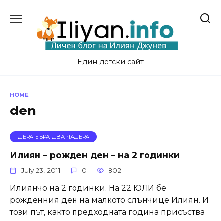
Skip
to
content
Един детски сайт
HOME
den
ДЪРА-БЪРА-ДВА-ЧАДЪРА
Илиян – рожден ден – на 2 годинки
July 23, 2011
0
802
Илиянчо на 2 годинки. На 22 ЮЛИ бе
рожденния ден на малкото слънчице Илиян. И
този път, както предходната година присъства