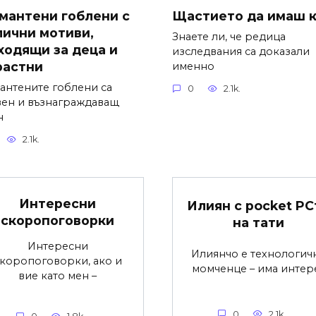
мантени гоблени с
Щастието да имаш 
лични мотиви,
Знаете ли, че редица
ходящи за деца и
изследвания са доказали
растни
именно
антените гоблени са
0
2.1k.
вен и възнаграждаващ
н
2.1k.
Интересни
Илиян с pocket PC
скоропоговорки
на тати
Интересни
Илиянчо е технологич
коропоговорки, ако и
момченце – има интер
вие като мен –
0
2.1k.