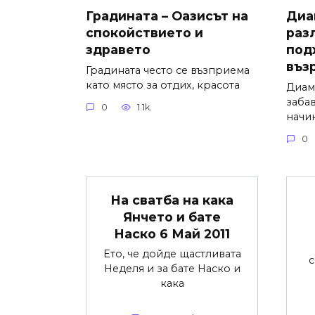
Градината – Оазисът на
Диа
спокойствието и
раз
здравето
под
въз
Градината често се възприема
като място за отдих, красота
Диам
заба
0
1.1k.
начи
0
На сватба на кака
Янчето и бате
Наско 6 Май 2011
Ето, че дойде щастливата
с
Неделя и за бате Наско и
кака