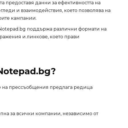
та предоставя данни за ефективността на
гледи и взаимодействия, което позволява на
оите кампании.
 Notepad.bg поддържа различни формати на
ражения и линкове, което прави
Notepad.bg?
не на прессъобщения предлага редица
ъпна за всички компании, независимо от