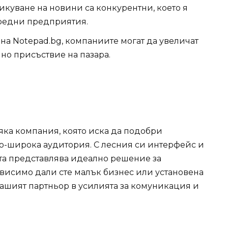
ликуване на новини са конкурентни, което я
средни предприятия.
 на Notepad.bg, компаниите могат да увеличат
но присъствие на пазара.
яка компания, която иска да подобри
по-широка аудитория. С лесния си интерфейс и
та представлява идеално решение за
висимо дали сте малък бизнес или установена
ашият партньор в усилията за комуникация и