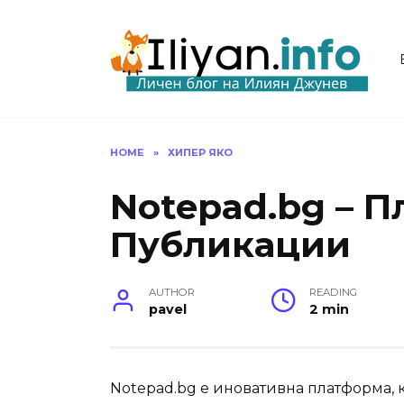
Skip
to
content
HOME
»
ХИПЕР ЯКО
Notepad.bg – П
Публикации
AUTHOR
READING
pavel
2 min
Notepad.bg е иновативна платформа, 