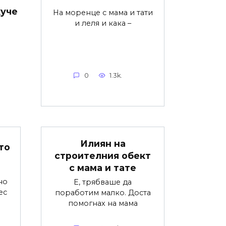
куче
На моренце с мама и тати
и леля и кака –
0
1.3k.
Илиян на
то
строителния обект
с мама и тате
но
Е, трябваше да
ес
поработим малко. Доста
помогнах на мама