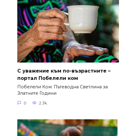
С уважение към по-възрастните –
портал Побелели ком
Побелели Ком: Пътеводна Светлина за
Златните Години
0
2.3k.