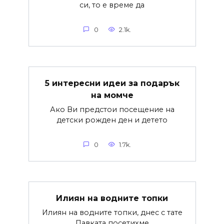
си, то е време да
0
2.1k.
5 интересни идеи за подарък
на момче
Ако Ви предстои посещение на
детски рожден ден и детето
0
1.7k.
Илиян на водните топки
Илиян на водните топки, днес с тате
Павката посетихме