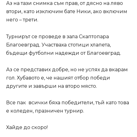
Аз на тази снимка съм прав, от дясно на ляво
втори, като изключим бате Ники, ако включим
него – трети.
Турнирът се проведе в зала Скаптопара
Благоевград. Участваха стотици хлапета,
бъдещи футболни надежди от Благоевград.
Аз се представих добре, но не успях да вкарам
гол. Хубавото е, че нашият отбор победи
другите и завърши на второ място.
Все пак всички бяха победители, тъй като това
е коледен, празничен турнир.
Хайде до скоро!