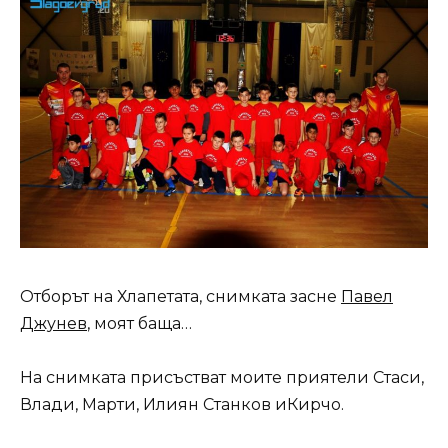
Отборът на Хлапетата, снимката засне
Павел
Джунев
, моят баща…
На снимката присъстват моите приятели Стаси,
Влади, Марти, Илиян Станков иКирчо.