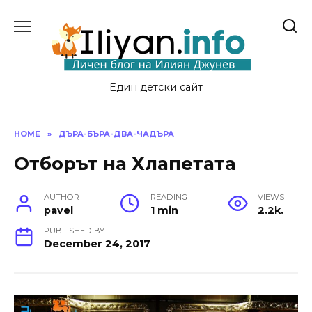
Skip
to
content
Един детски сайт
HOME
»
ДЪРА-БЪРА-ДВА-ЧАДЪРА
Отборът на Хлапетата
AUTHOR
READING
VIEWS
pavel
1 min
2.2k.
PUBLISHED BY
December 24, 2017