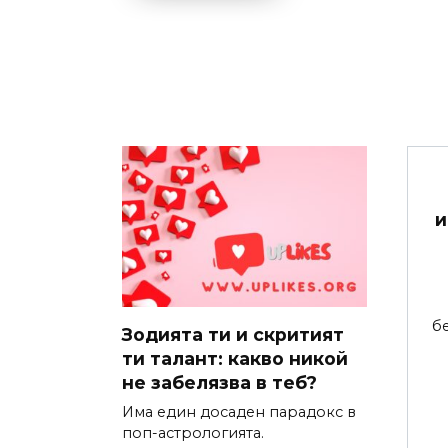
и
б
Зодията ти и скритият
ти талант: какво никой
не забелязва в теб?
Има един досаден парадокс в
поп-астрологията.