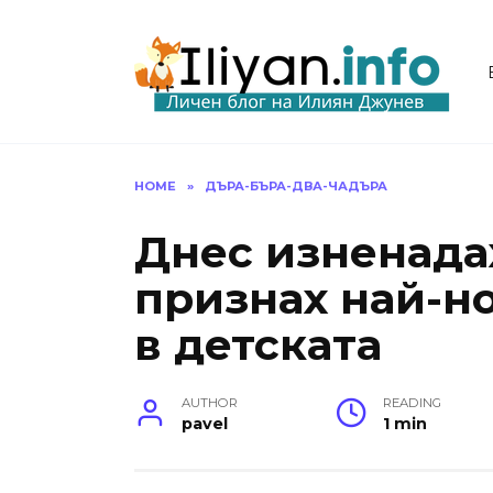
Skip
to
content
HOME
»
ДЪРА-БЪРА-ДВА-ЧАДЪРА
Днес изненадах
признах най-но
в детската
AUTHOR
READING
pavel
1 min