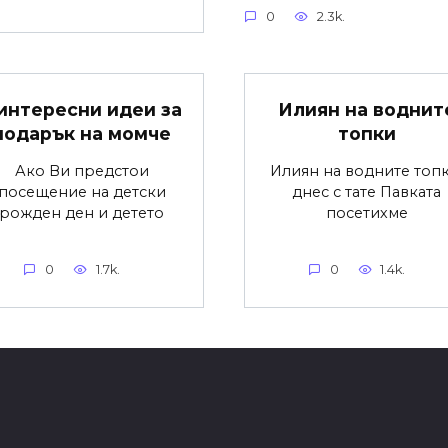
0
2.3k.
 интересни идеи за
Илиян на воднит
подарък на момче
топки
Ако Ви предстои
Илиян на водните топк
посещение на детски
днес с тате Павката
рожден ден и детето
посетихме
0
1.7k.
0
1.4k.