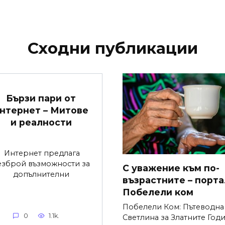
Сходни публикации
Бързи пари от
нтернет – Митове
и реалности
Интернет предлага
езброй възможности за
С уважение към по-
допълнителни
възрастните – порта
Побелели ком
Побелели Ком: Пътеводна
0
1.1k.
Светлина за Златните Год