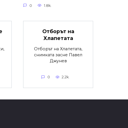
0
1.8k.
е
Отборът на
Хлапетата
и,
Отборът на Хлапетата,
снимката засне Павел
Джунев
0
2.2k.