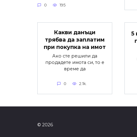
0
195
Какви данъци
5
трябва да заплатим
при покупка на имот
Ако сте решили да
продадете имота си, то е
време да
0
2.1k.
© 2026