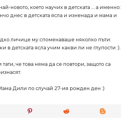
ай-новото, което научих в детската … а именно:
иянчо днес в детската ясла и изненада и мама и
ладко личице му споменаваше няколко пъти:
и в детската ясла учим какви ли не глупости :).
тати, че това няма да се повтори, защото са
изнасят.
Мама Дили по случай 27-ия рожден ден :)