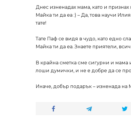
Днес изненадах мама, като и признах н
Майка ти да еа :) – Да, това научи Ил
тате!
Тате Паф се видя в чудо, като едно с
Майка ти да еа. Знаете приятели, всичк
В крайна сметка сме сигурни и мама и 
лоши думички, и не е добре да се про
Иначе, добър подарък – изненада на 